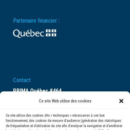
Partenaire financier :
Contact
PRIMA Québec #464
Espace ax.c
Ce site Web utilise des cookies
800 rue du Square-Victoria
Ce site utilise des cookies dits « techniques » nécessaires à son bon
Montréal (QC) H3C 0B4
fonctionnement, des cookies de mesure d’audience (génération des statistiques
de fréquentation et d’utilisation du site afin d’analyser la navigation et d’améliorer