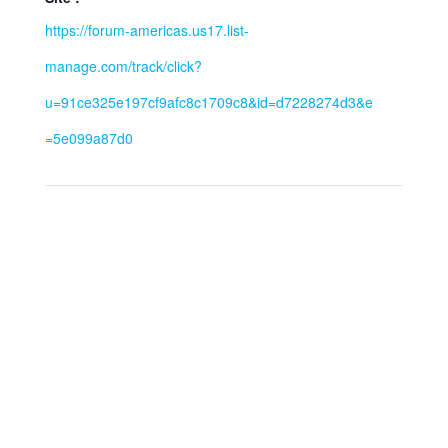
https://forum-americas.us17.list-
manage.com/track/click?
u=91ce325e197cf9afc8c1709c8&id=d7228274d3&e
=5e099a87d0