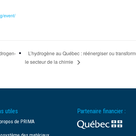
org/event/
drogen-
L’hydrogène au Québec : réénergiser ou transform
le secteur de la chimie
s utiles
Partenaire financier :
propos de PRIMA
osystème des matériaux