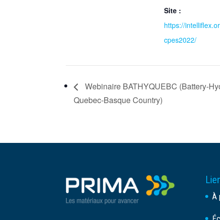
Site :
https://intelliflex.
cpes2022/
Webinaire BATHYQUEBC (Battery-Hy
Quebec-Basque Country)
Lien
À 
Éc