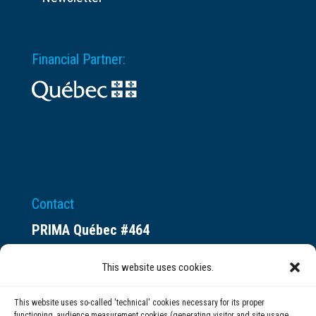
Financial Partner:
Contact
PRIMA Québec #464
Espace ax.c
This website uses cookies.
800 rue du Square-Victoria
Montréal (QC) H3C 0B4
This website uses so-called 'technical' cookies necessary for its proper
functioning, audience measurement cookies (generating visitor and site usage