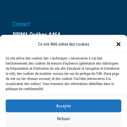
Contact
PRIMA Québec #464
Espace ax.c
Ce site Web utilise des cookies
800 rue du Square-Victoria
Ce site utilise des cookies dits « techniques » nécessaires à son bon
Montréal (QC) H3C 0B4
fonctionnement, des cookies de mesure d’audience (génération des statistiques
de fréquentation et d’utilisation du site afin d’analyser la navigation et d’améliorer
le site), des cookies de modules sociaux (en vue du partage de l’URL d’une page
(514) 284-0211
du site sur les réseaux sociaux), et des cookies YouTube (nécessaires à la
visualisation des vidéos). Vous trouverez des informations détaillées dans la
politique de confidentialité.
info@prima.ca
Accepter
Refuser