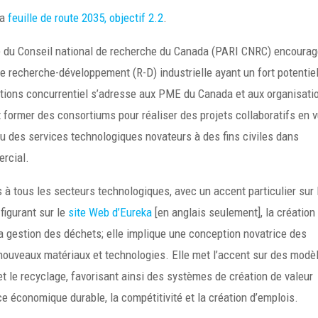
la
feuille de route 2035, objectif 2.2
.
le du Conseil national de recherche du Canada (PARI CNRC) encourag
de recherche-développement (R-D) industrielle ayant un fort potentie
itions concurrentiel s’adresse aux PME du Canada et aux organisati
 former des consortiums pour réaliser des projets collaboratifs en 
ou des services technologiques novateurs à des fins civiles dans
rcial.
s à tous les secteurs technologiques, avec un accent particulier sur 
 figurant sur le
site Web d’Eureka
[en anglais seulement], la création
 la gestion des déchets; elle implique une conception novatrice des
e nouveaux matériaux et technologies. Elle met l’accent sur des modè
n et le recyclage, favorisant ainsi des systèmes de création de valeur
ce économique durable, la compétitivité et la création d’emplois.