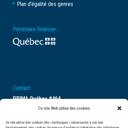
Plan d’égalité des genres
Partenaire financier :
Contact
PRIMA Québec #464
Espace ax.c
Ce site Web utilise des cookies
800 rue du Square-Victoria
Ce site utilise des cookies dits « techniques » nécessaires à son bon
Montréal (QC) H3C 0B4
fonctionnement, des cookies de mesure d’audience (génération des statistiques