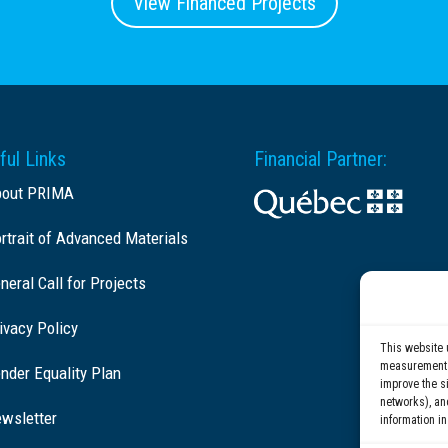
View Financed Projects
ful Links
Financial Partner:
bout PRIMA
rtrait of Advanced Materials
neral Call for Projects
ivacy Policy
This website 
measurement c
nder Equality Plan
improve the si
networks), an
wsletter
information in