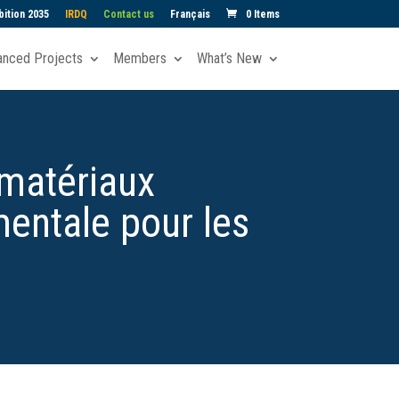
ition 2035
IRDQ
Contact us
Français
0 Items
anced Projects
Members
What’s New
 matériaux
mentale pour les