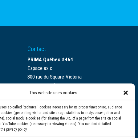
Contact
PRIMA Québec #464
Espace ax.c
800 rue du Square-Victoria
Montréal (QC) H3C 0B4
This website uses cookies.
(514) 284-0211
uses so-called 'technical' cookies necessary for its proper functioning, audience
info@prima.ca
ookies (generating visitor and site usage statistics to analyze navigation and
te), social module cookies (for sharing the URL of a page from the site on social
d YouTube cookies (necessary for viewing videos). You can find detailed
 the privacy policy.