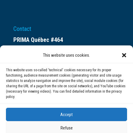
Contact
PRIMA Québec #464
Espace ax.c
This website uses cookies.
800 rue du Square-Victoria
Montréal (QC) H3C 0B4
This website uses so-called 'technical' cookies necessary for its proper
functioning, audience measurement cookies (generating visitor and site usage
statistics to analyze navigation and improve the site), social module cookies (for
(514) 284-0211
sharing the URL of a page from the site on social networks), and YouTube cookies
(necessary for viewing videos). You can find detailed information in the privacy
policy.
info@prima.ca
Accept
Refuse