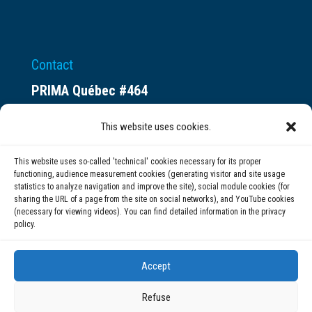
Contact
PRIMA Québec #464
Espace ax.c
This website uses cookies.
800 rue du Square-Victoria
Montréal (QC) H3C 0B4
This website uses so-called 'technical' cookies necessary for its proper
functioning, audience measurement cookies (generating visitor and site usage
statistics to analyze navigation and improve the site), social module cookies (for
(514) 284-0211
sharing the URL of a page from the site on social networks), and YouTube cookies
(necessary for viewing videos). You can find detailed information in the privacy
policy.
info@prima.ca
Accept
Refuse