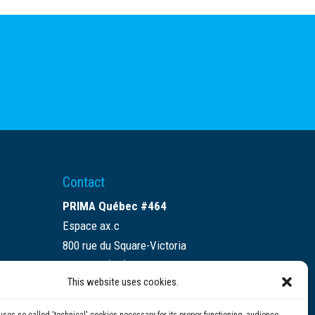
Contact
PRIMA Québec #464
Espace ax.c
800 rue du Square-Victoria
Montréal (QC) H3C 0B4
This website uses cookies.
(514) 284-0211