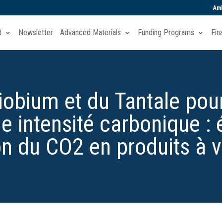
Amb
t
Newsletter
Advanced Materials
Funding Programs
Fin
iobium et du Tantale pou
le intensité carbonique : 
on du CO2 en produits à v