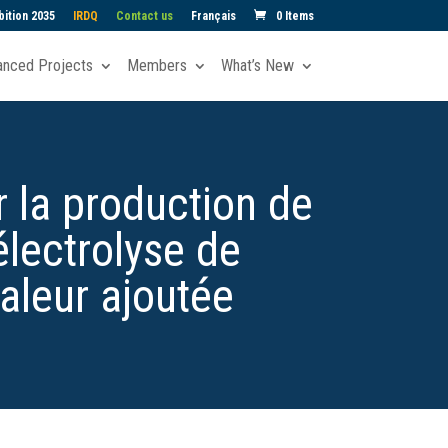
ition 2035
IRDQ
Contact us
Français
0 Items
anced Projects
Members
What’s New
r la production de
électrolyse de
aleur ajoutée