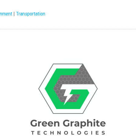
onment
|
Transportation