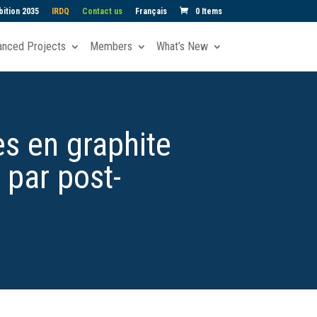
ition 2035
IRDQ
Contact us
Français
0 Items
anced Projects
Members
What’s New
es en graphite
 par post-