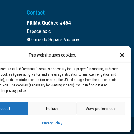
Contact
PRIMA Québec #464
Espace ax.c
800 rue du Square-Victoria
Montréal (QC) H3C 0B4
This website uses cookies.
(514) 284-0211
uses so-called 'technical' cookies necessary for its proper functioning, audience
info@prima.ca
ookies (generating visitor and site usage statistics to analyze navigation and
te), social module cookies (for sharing the URL of a page from the site on social
d YouTube cookies (necessary for viewing videos). You can find detailed
 the privacy policy.
ccept
Refuse
View preferences
Privacy Policy