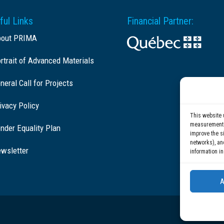
ful Links
Financial Partner:
bout PRIMA
rtrait of Advanced Materials
neral Call for Projects
ivacy Policy
This website 
measurement c
nder Equality Plan
improve the si
networks), an
wsletter
information in
A