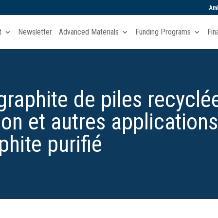
Amb
t
Newsletter
Advanced Materials
Funding Programs
Fin
raphite de piles recyclé
ion et autres applications
phite purifié