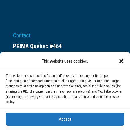
Contact
PRIMA Québec #464
Espace ax.c
This website uses cookies.
800 rue du Square-Victoria
Montréal (QC) H3C 0B4
This website uses so-called 'technical' cookies necessary for its proper
functioning, audience measurement cookies (generating visitor and site usage
statistics to analyze navigation and improve the site), social module cookies (for
(514) 284-0211
sharing the URL of a page from the site on social networks), and YouTube cookies
(necessary for viewing videos). You can find detailed information in the privacy
policy.
info@prima.ca
Accept