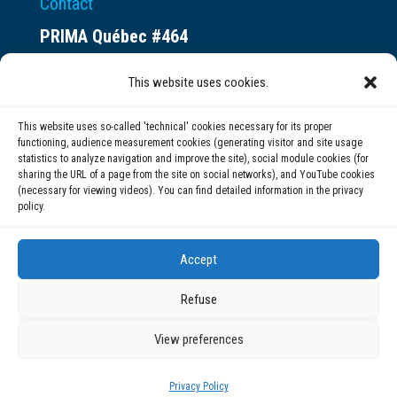
Contact
PRIMA Québec #464
Espace ax.c
This website uses cookies.
800 rue du Square-Victoria
Montréal (QC) H3C 0B4
This website uses so-called 'technical' cookies necessary for its proper
functioning, audience measurement cookies (generating visitor and site usage
statistics to analyze navigation and improve the site), social module cookies (for
(514) 284-0211
sharing the URL of a page from the site on social networks), and YouTube cookies
(necessary for viewing videos). You can find detailed information in the privacy
policy.
info@prima.ca
Accept
Refuse
View preferences
© 2020 | PRIMA Québec
Privacy Policy