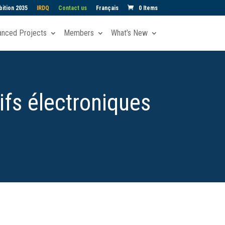
ition 2035
IRDQ
Contact us
Français
0 Items
anced Projects
Members
What’s New
ifs électroniques