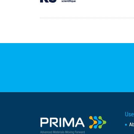
Use
A