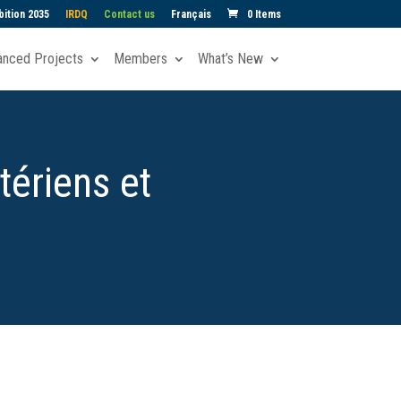
ition 2035
IRDQ
Contact us
Français
0 Items
anced Projects
Members
What’s New
tériens et