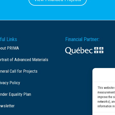
ful Links
Financial Partner:
bout PRIMA
rtrait of Advanced Materials
neral Call for Projects
ivacy Policy
This website 
measurement c
nder Equality Plan
improve the si
networks), an
wsletter
information in