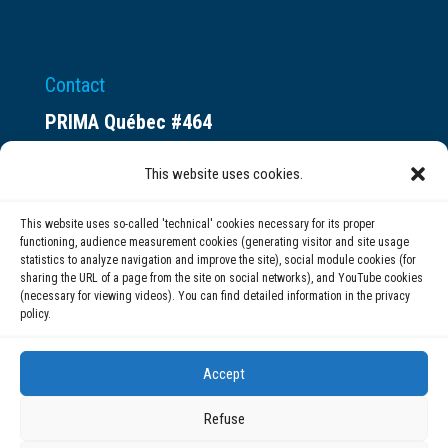
Contact
PRIMA Québec #464
Espace ax.c
This website uses cookies.
800 rue du Square-Victoria
Montréal (QC) H3C 0B4
This website uses so-called 'technical' cookies necessary for its proper
functioning, audience measurement cookies (generating visitor and site usage
statistics to analyze navigation and improve the site), social module cookies (for
(514) 284-0211
sharing the URL of a page from the site on social networks), and YouTube cookies
(necessary for viewing videos). You can find detailed information in the privacy
policy.
info@prima.ca
Accept
Refuse