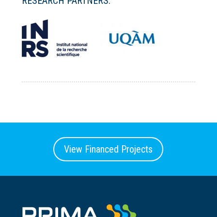
RESEARCH PARTNERS:
View Financed Projects