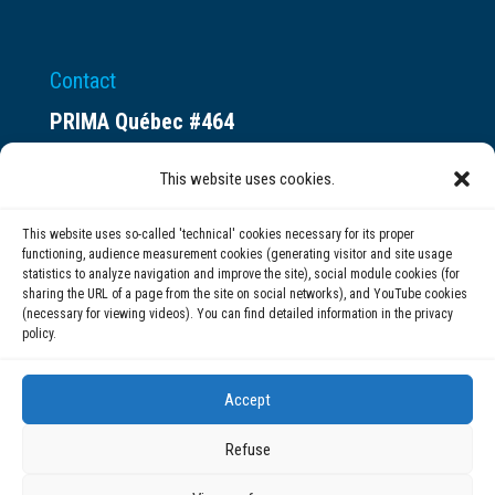
Contact
PRIMA Québec #464
Espace ax.c
This website uses cookies.
800 rue du Square-Victoria
Montréal (QC) H3C 0B4
This website uses so-called 'technical' cookies necessary for its proper
functioning, audience measurement cookies (generating visitor and site usage
statistics to analyze navigation and improve the site), social module cookies (for
(514) 284-0211
sharing the URL of a page from the site on social networks), and YouTube cookies
(necessary for viewing videos). You can find detailed information in the privacy
policy.
info@prima.ca
Accept
Refuse