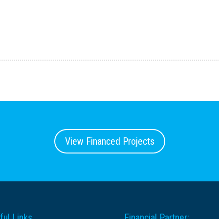
View Financed Projects
ful Links
Financial Partner: