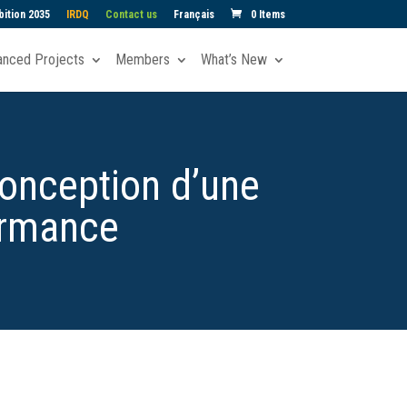
ition 2035
IRDQ
Contact us
Français
0 Items
anced Projects
Members
What’s New
conception d’une
ormance