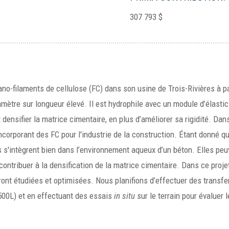
307 793 $
no-filaments de cellulose (FC) dans son usine de Trois-Rivières à pa
amètre sur longueur élevé. Il est hydrophile avec un module d’élasti
densifier la matrice cimentaire, en plus d’améliorer sa rigidité. Da
ncorporant des FC pour l'industrie de la construction. Étant donné 
s s'intègrent bien dans l’environnement aqueux d’un béton. Elles pe
contribuer à la densification de la matrice cimentaire. Dans ce projet
nt étudiées et optimisées. Nous planifions d’effectuer des transfer
(500L) et en effectuant des essais
in situ
sur le terrain pour évaluer 