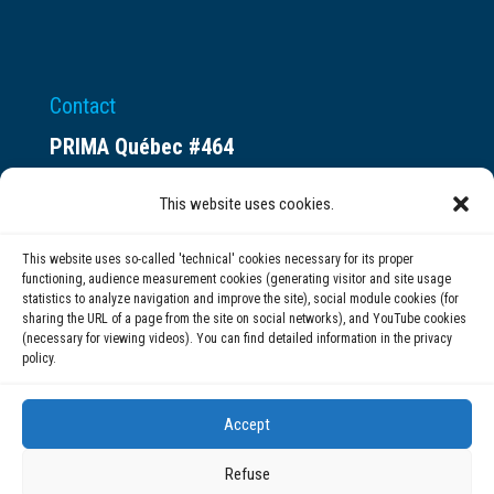
Contact
PRIMA Québec #464
Espace ax.c
This website uses cookies.
800 rue du Square-Victoria
Montréal (QC) H3C 0B4
This website uses so-called 'technical' cookies necessary for its proper
functioning, audience measurement cookies (generating visitor and site usage
statistics to analyze navigation and improve the site), social module cookies (for
(514) 284-0211
sharing the URL of a page from the site on social networks), and YouTube cookies
(necessary for viewing videos). You can find detailed information in the privacy
policy.
info@prima.ca
Accept
Refuse