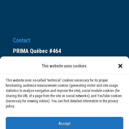
Contact
PRIMA Québec #464
Espace ax.c
This website uses cookies.
800 rue du Square-Victoria
Montréal (QC) H3C 0B4
This website uses so-called 'technical' cookies necessary for its proper
functioning, audience measurement cookies (generating visitor and site usage
statistics to analyze navigation and improve the site), social module cookies (for
(514) 284-0211
sharing the URL of a page from the site on social networks), and YouTube cookies
(necessary for viewing videos). You can find detailed information in the privacy
policy.
info@prima.ca
Accept