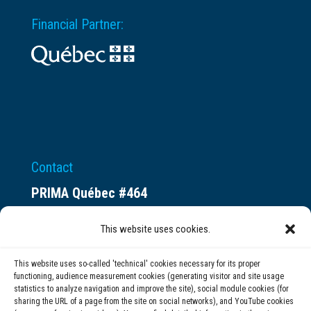
Financial Partner:
Contact
PRIMA Québec #464
Espace ax.c
This website uses cookies.
800 rue du Square-Victoria
Montréal (QC) H3C 0B4
This website uses so-called 'technical' cookies necessary for its proper
functioning, audience measurement cookies (generating visitor and site usage
statistics to analyze navigation and improve the site), social module cookies (for
(514) 284-0211
sharing the URL of a page from the site on social networks), and YouTube cookies