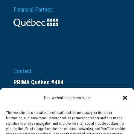
Financial Partner:
Contact
PRIMA Québec #464
Espace ax.c
This website uses cookies.
800 rue du Square-Victoria
Montréal (QC) H3C 0B4
This website uses so-called 'technical' cookies necessary for its proper
functioning, audience measurement cookies (generating visitor and site usage
statistics to analyze navigation and improve the site), social module cookies (for
(514) 284-0211
sharing the URL of a page from the site on social networks), and YouTube cookies