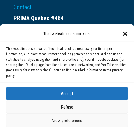
Contact
PRIMA Québec #464
Espace ax.c
This website uses cookies.
800 rue du Square-Victoria
Montréal (QC) H3C 0B4
This website uses so-called 'technical' cookies necessary for its proper
functioning, audience measurement cookies (generating visitor and site usage
statistics to analyze navigation and improve the site), social module cookies (for
(514) 284-0211
sharing the URL of a page from the site on social networks), and YouTube cookies
(necessary for viewing videos). You can find detailed information in the privacy
policy.
info@prima.ca
Accept
Refuse
View preferences