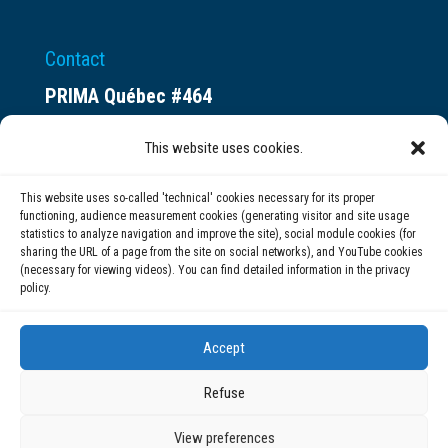
Contact
PRIMA Québec #464
Espace ax.c
This website uses cookies.
800 rue du Square-Victoria
Montréal (QC) H3C 0B4
This website uses so-called 'technical' cookies necessary for its proper
functioning, audience measurement cookies (generating visitor and site usage
statistics to analyze navigation and improve the site), social module cookies (for
(514) 284-0211
sharing the URL of a page from the site on social networks), and YouTube cookies
(necessary for viewing videos). You can find detailed information in the privacy
policy.
info@prima.ca
Accept
Refuse
View preferences