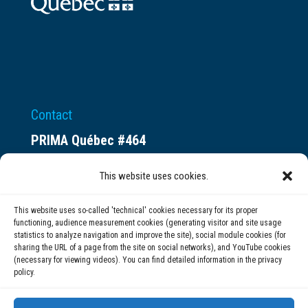
Contact
PRIMA Québec #464
Espace ax.c
This website uses cookies.
800 rue du Square-Victoria
Montréal (QC) H3C 0B4
This website uses so-called 'technical' cookies necessary for its proper
functioning, audience measurement cookies (generating visitor and site usage
statistics to analyze navigation and improve the site), social module cookies (for
(514) 284-0211
sharing the URL of a page from the site on social networks), and YouTube cookies
(necessary for viewing videos). You can find detailed information in the privacy
policy.
info@prima.ca