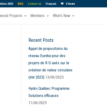
ition 2035
IRDQ
Contact us
Français
0 Items
anced Projects
Members
What’s New
Recent Posts
Appel de propositions du
réseau Eureka pour des
projets de R-D axés sur la
création de valeur circulaire
(été 2025)
13/06/2025
a
Hydro Québec Programme
u
Solutions efficaces
11/06/2025