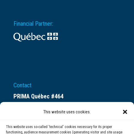
Financial Partner:
Contact
PRIMA Québec #464
Espace ax.c
This website uses cookies.
800 rue du Square-Victoria
Montréal (QC) H3C 0B4
This website uses so-called 'technical' cookies necessary for its proper
functioning, audience measurement cookies (generating visitor and site usage