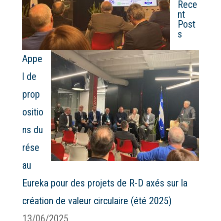
Rece
nt
Post
s
Appe
l de
prop
ositio
ns du
rése
au
Eureka pour des projets de R-D axés sur la
création de valeur circulaire (été 2025)
13/06/2025