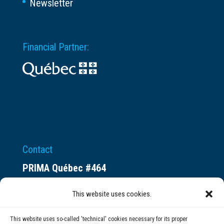
Newsletter
Financial Partner:
Contact
PRIMA Québec #464
Espace ax.c
This website uses cookies.
800 rue du Square-Victoria
Montréal (QC) H3C 0B4
This website uses so-called 'technical' cookies necessary for its proper